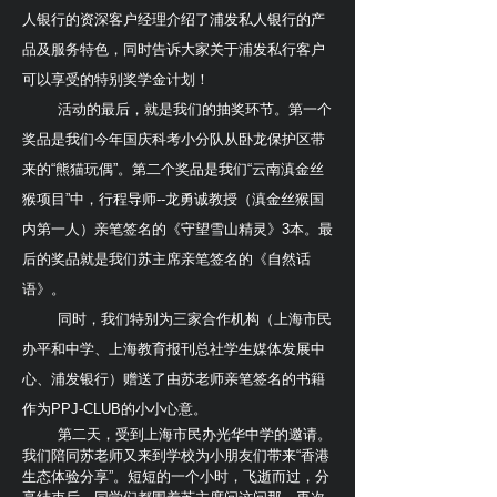
人银行的资深客户经理介绍了浦发私人银行的产
品及服务特色，同时告诉大家关于浦发私行客户
可以享受的特别奖学金计划！
活动的最后，就是我们的抽奖环节。第一个
奖品是我们今年国庆科考小分队从卧龙保护区带
来的“熊猫玩偶”。第二个奖品是我们“云南滇金丝
猴项目”中，行程导师--龙勇诚教授（滇金丝猴国
内第一人）亲笔签名的《守望雪山精灵》3本。最
后的奖品就是我们苏主席亲笔签名的《自然话
语》。
同时，我们特别为三家合作机构（上海市民
办平和中学、上海教育报刊总社学生媒体发展中
心、浦发银行）赠送了由苏老师亲笔签名的书籍
作为PPJ-CLUB的小小心意。
第二天，受到上海市民办光华中学的邀请。
我们陪同苏老师又来到学校为小朋友们带来“香港
生态体验分享”。短短的一个小时，飞逝而过，分