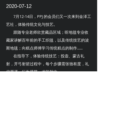
2020-07-12
7月12-14日，PPJ 的会员们又一次来到金泽工
艺社，体验传统文化与技艺。
跟随专业老师欣赏藏品区域；听地毯专业收
藏家讲解百年前的手工织毯，以及传统技艺的波
斯地毯；向糕点师傅学习传统糕点的制作......
在指导下，体验传统技艺：投壶、蒙古礼
射，开弓射箭过程中，每个步骤需张弛有度，礼
仪严谨，行为规范，才能射中。
体验传统手工，PPJ 会员们在老师指导下体验
了蜡染，创作了自己的蜡染创意T恤衫；尝试用羊
毛毡手艺做出一个羊毛毡手工制品。
除此之外，还欣赏了非遗文化—昆曲表演，
还有跟随专业演员学习昆曲的身段和动作这一意
外收获呢！
©2018 Platinum Private Journeys
沪ICP备12049405号