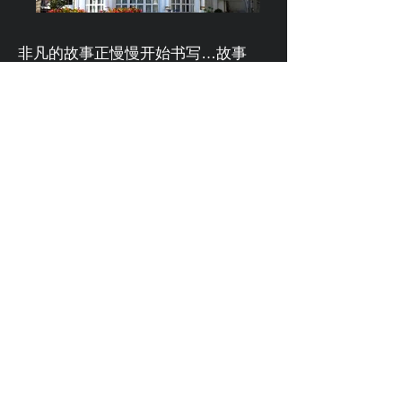
非凡的故事正慢慢开始书写…故事
中，有最诱人的巴斯克食物，最为珍
贵的艺术，散发香气的酒味和文化
史。
随后，不知不觉的，故事写至奇利达
勒库博物馆。您被周围的树木与山脉
吸引，幸福的迷失在大自然中。奇利
达是二十世纪欧洲著名的雕塑家，他
的儿子将从个人角度分享迷人的创作
细节。随后，是位于吉塔里亚的沿海
小镇，传说中第一个环绕地球的探险
家胡安塞巴斯蒂安的出生地。在此
处，如何准备和保鲜生鲜将会教授于
您。在Txakoli的地窖，Txakoli白葡萄
酒的特殊香气将您包围。
午餐，您将享受整个地区最好的餐馆
——EIkano的菜品。经过51年的优质