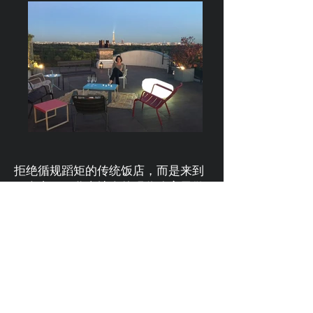
拒绝循规蹈矩的传统饭店，而是来到
一个真正巴黎当地人的现代公寓里做
客！在私人的阳台上，面对着美丽的
埃菲尔铁塔，周围没有嘈杂的人群，
在专属于自己的小小空间里品茗香
槟。同时，贴心的主人也已为您准备
好了丰盛的晚餐。不仅如此，您将有
机会在红酒专家的帮助下了解风土人
情、葡萄种类和红酒品种。