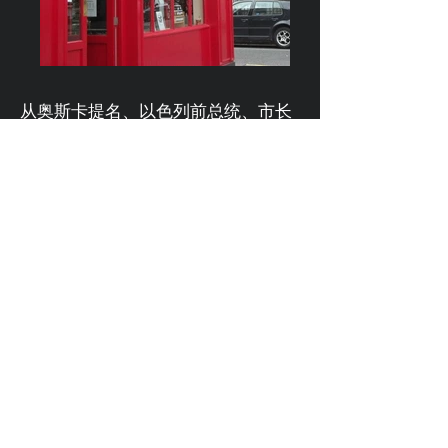
从奥斯卡提名、以色列前总统、市长
及政府官员，到詹姆斯乔伊斯的《尤
利西斯》和爱尔兰叛乱，犹太民族一
直都是都柏林至关重要的一部分。这
里的犹太故事从17世纪中期开始，奥
利弗克伦威尔重新接手英国之后，早
期的犹太移民就来到了都柏林。您的
专家向导将带您体验一次“都柏林犹太
之旅”，拜访“小耶路撒冷”地区，参观
都柏林第一个犹太学校和以色列总统
哈伊姆赫尔佐格的童年的家。一切结
束之后，您就尽管放松心情，惬意地
躺在咖啡店内，与专家聊一聊犹太族
对都柏林的影响。
©2018 Platinum Private Journeys